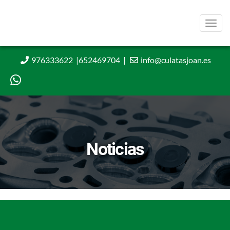
Men
976333622
|
652469704
|
info@culatasjoan.es
Noticias