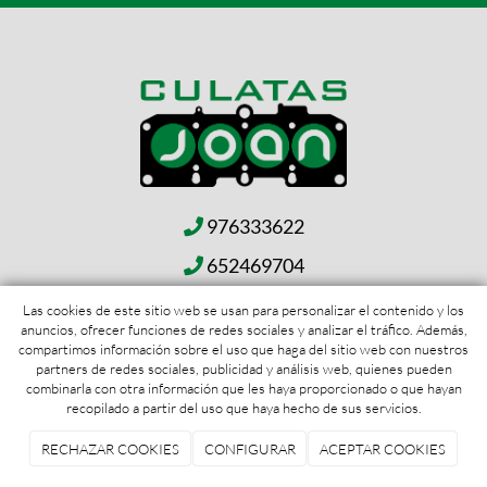
976333622
652469704
info@culatasjoan.es
Las cookies de este sitio web se usan para personalizar el contenido y los
anuncios, ofrecer funciones de redes sociales y analizar el tráfico. Además,
652469704
compartimos información sobre el uso que haga del sitio web con nuestros
partners de redes sociales, publicidad y análisis web, quienes pueden
combinarla con otra información que les haya proporcionado o que hayan
recopilado a partir del uso que haya hecho de sus servicios.
RECHAZAR COOKIES
CONFIGURAR
ACEPTAR COOKIES
CULATAS JOAN S.L.
2026
|
Aviso legal y Política de privacidad
|
Política
de cookies
|